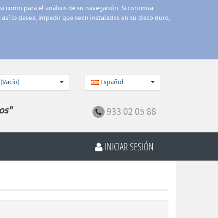
así como para el análisis de su navegación. Si continua
 así lo desea, impedir que sean instaladas en su disco duro,
 (Vacío)
Español
os"
933 02 05 88
INICIAR SESIÓN