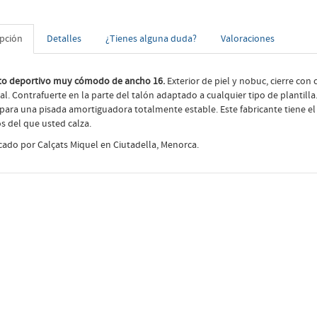
ipción
Detalles
¿Tienes alguna duda?
Valoraciones
to deportivo muy cómodo de ancho 16.
Exterior de piel y nobuc, cierre con 
al. Contrafuerte en la parte del talón adaptado a cualquier tipo de plantill
 para una pisada amortiguadora totalmente estable. Este fabricante tiene e
 del que usted calza.
cado por Calçats Miquel en Ciutadella, Menorca.