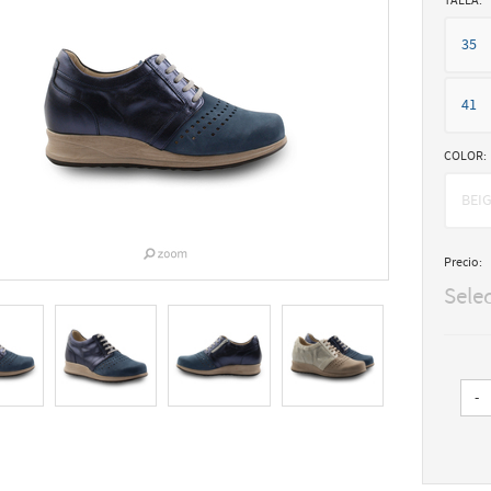
TALLA:
35
41
COLOR:
BEI
Precio:
Sele
-