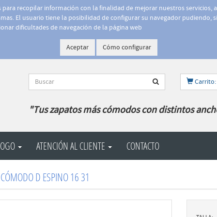
is para recopilar información con la finalidad de mejorar nuestros servicios, 
as. El usuario tiene la posibilidad de configurar su navegador pudiendo, si
onar dificultades de navegación de la página web
Aceptar
Cómo configurar
Carrito:
"Tus zapatos más cómodos con distintos anch
LOGO
ATENCIÓN AL CLIENTE
CONTACTO
 CÓMODO D ESPINO 16 31