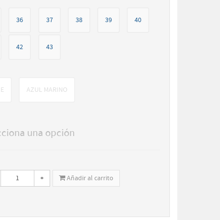
36
37
38
39
40
42
43
GE
AZUL MARINO
cciona una opción
+
Añadir al carrito