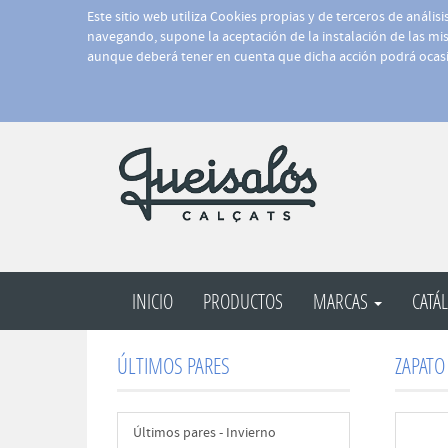
Este sitio web utiliza Cookies propias y de terceros de anális
navegando, supone la aceptación de la instalación de las mism
aunque deberá tener en cuenta que dicha acción podrá ocasi
INICIO
PRODUCTOS
MARCAS
CATÁ
ÚLTIMOS PARES
ZAPATO
Últimos pares - Invierno