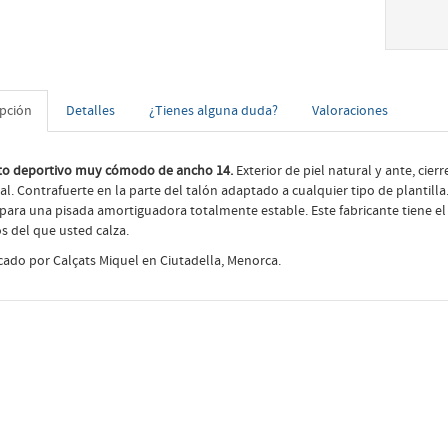
ipción
Detalles
¿Tienes alguna duda?
Valoraciones
to deportivo muy cómodo de ancho 14.
Exterior de piel natural y ante, cier
al. Contrafuerte en la parte del talón adaptado a cualquier tipo de plantill
 para una pisada amortiguadora totalmente estable. Este fabricante tiene e
 del que usted calza.
cado por Calçats Miquel en Ciutadella, Menorca.