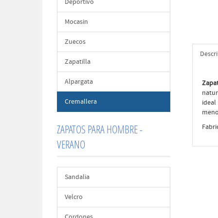
Deportivo
Mocasin
Zuecos
Descr
Zapatilla
Alpargata
Zapa
natur
Cremallera
ideal
menos
ZAPATOS PARA HOMBRE -
Fabri
VERANO
Sandalia
Velcro
Cordones