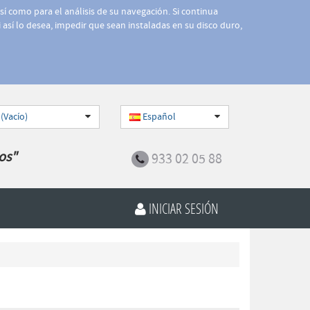
así como para el análisis de su navegación. Si continua
 así lo desea, impedir que sean instaladas en su disco duro,
 (Vacío)
Español
os"
933 02 05 88
INICIAR SESIÓN