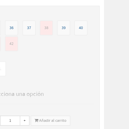
36
37
38
39
40
42
L
cciona una opción
+
Añadir al carrito