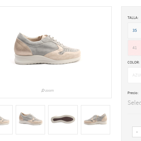
TALLA:
35
41
COLOR:
AZU
Precio:
Sele
-