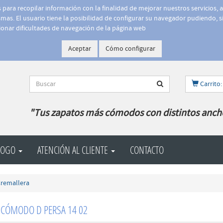
is para recopilar información con la finalidad de mejorar nuestros servicios, 
as. El usuario tiene la posibilidad de configurar su navegador pudiendo, si
onar dificultades de navegación de la página web
Aceptar
Cómo configurar
Carrito:
"Tus zapatos más cómodos con distintos anch
LOGO
ATENCIÓN AL CLIENTE
CONTACTO
remallera
 CÓMODO D PERSA 14 02