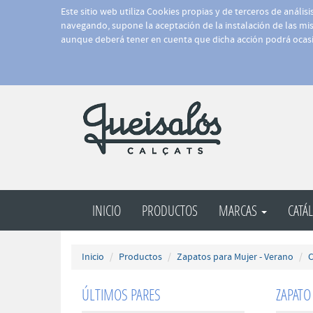
Este sitio web utiliza Cookies propias y de terceros de anális
navegando, supone la aceptación de la instalación de las mism
aunque deberá tener en cuenta que dicha acción podrá ocasi
INICIO
PRODUCTOS
MARCAS
CATÁ
Inicio
Productos
Zapatos para Mujer - Verano
C
ÚLTIMOS PARES
ZAPATO