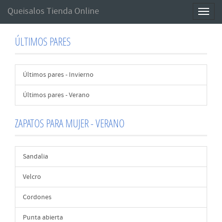
Queisalos Tienda Online
Toggl
naviga
ÚLTIMOS PARES
Últimos pares - Invierno
Últimos pares - Verano
ZAPATOS PARA MUJER - VERANO
Sandalia
Velcro
Cordones
Punta abierta