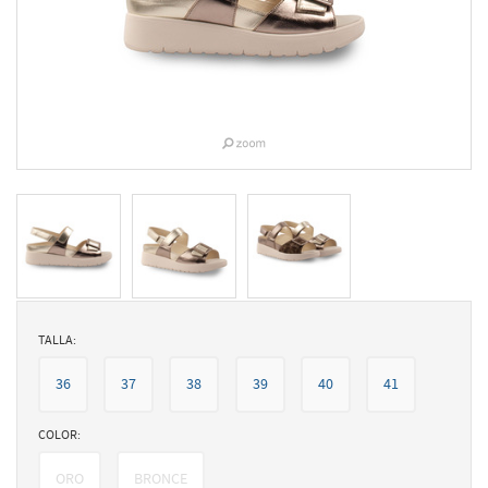
TALLA:
36
37
38
39
40
41
COLOR:
ORO
BRONCE