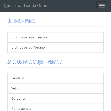
Queisalos Tienda Online
Toggl
naviga
ÚLTIMOS PARES
Últimos pares - Invierno
Últimos pares - Verano
ZAPATOS PARA MUJER - VERANO
Sandalia
Velcro
Cordones
Punta abierta