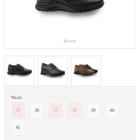
TALLA:
35
36
37
38
39
40
41