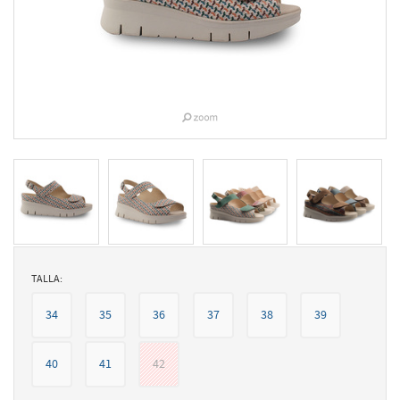
TALLA:
34
35
36
37
38
39
40
41
42