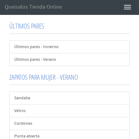
Queisalos Tienda Online
Toggl
naviga
ÚLTIMOS PARES
Últimos pares - Invierno
Últimos pares - Verano
ZAPATOS PARA MUJER - VERANO
Sandalia
Velcro
Cordones
Punta abierta