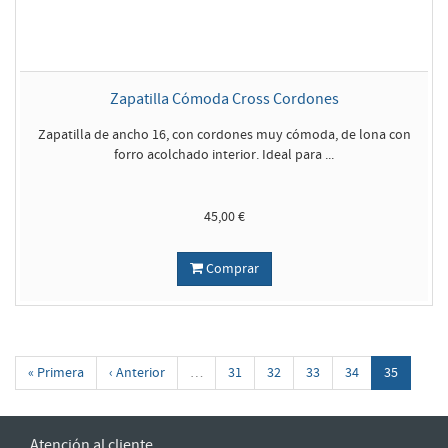
Zapatilla Cómoda Cross Cordones
Zapatilla de ancho 16, con cordones muy cómoda, de lona con
forro acolchado interior. Ideal para ...
45,00 €
Comprar
« Primera
‹ Anterior
…
31
32
33
34
35
Atención al cliente