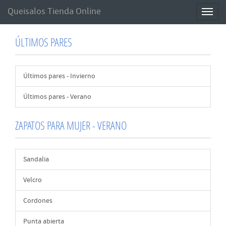
Queisalos Tienda Online
Toggl
naviga
ÚLTIMOS PARES
Últimos pares - Invierno
Últimos pares - Verano
ZAPATOS PARA MUJER - VERANO
Sandalia
Velcro
Cordones
Punta abierta